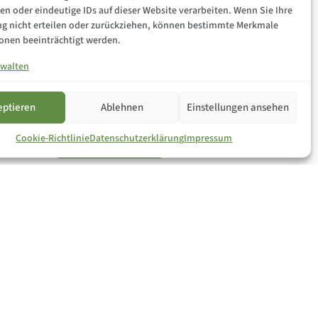
en oder eindeutige IDs auf dieser Website verarbeiten. Wenn Sie Ihre
 nicht erteilen oder zurückziehen, können bestimmte Merkmale
onen beeinträchtigt werden.
rwalten
eptieren
Ablehnen
Einstellungen ansehen
Cookie-Richtlinie
Datenschutzerklärung
Impressum
FERNWARTUNG