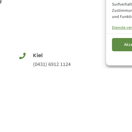
g
Surfverhalt
Zustimmung
und Funkti
Dienste ve
Akz
Kiel

(0431) 6912 1124
Osnabrück

(0541) 760 280 95
ie (EU)
|
AGB